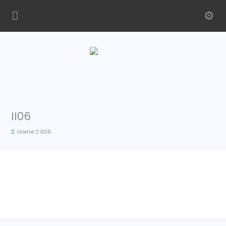
II06
Home
II06